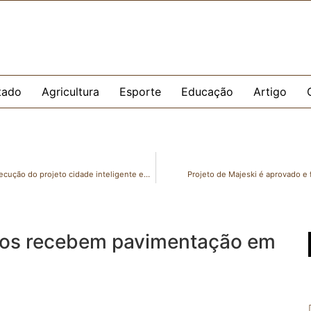
tado
Agricultura
Esporte
Educação
Artigo
Evair de Melo se reúne com comerciantes para discutir execução do projeto cidade inteligente em Cariacica
Projeto de Majeski é aprovado e 
os recebem pavimentação em