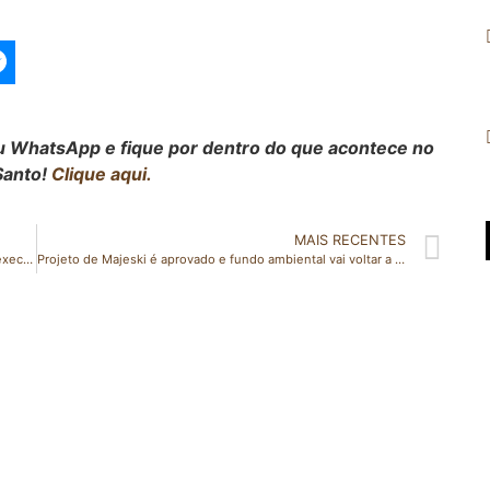
seu WhatsApp e fique por dentro do que acontece no
Santo!
Clique aqui.
MAIS RECENTES
Evair de Melo se reúne com comerciantes para discutir execução do projeto cidade inteligente em Cariacica
Projeto de Majeski é aprovado e fundo ambiental vai voltar a receber recursos dos royalties