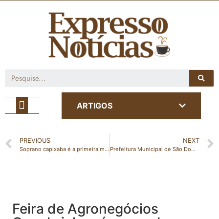
Café com Notícia
ARTIGOS
PREVIOUS
NEXT
Soprano capixaba é a primeira mulher brasileira a ingressar na Academia de Ópera de Paris
Prefeitura Municipal de São Domingos do Norte realiza reunião sobre Ações de Segurança Pública na Colheita do Café – Safra 2025
Feira de Agronegócios