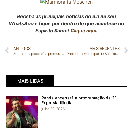
Receba as principais notícias do dia no seu
WhatsApp e fique por dentro do que acontece no
Espírito Santo!
Clique aqui.
ANTIGOS
MAIS RECENTES
Soprano capixaba é a primeira mulher brasileira a ingressar na Academia de Ópera de Paris
Prefeitura Municipal de São Domingos do Norte realiza reunião sobre Ações de Segurança Pública na Colheita do Café – Safra 2025
MAIS LIDAS
Panda encerrará a programação da 2ª
Expo Marilândia
julho 29, 2026