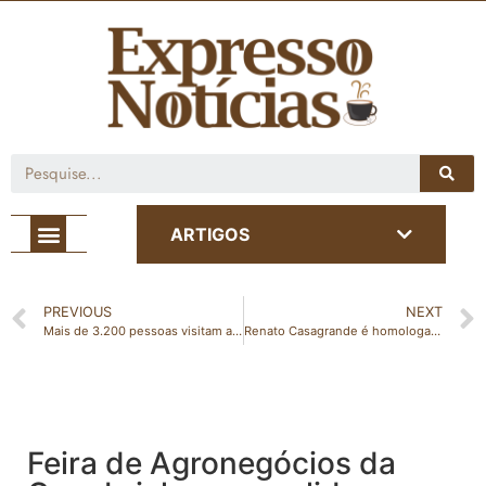
Café com Notícia
ARTIGOS
PREVIOUS
NEXT
Mais de 3.200 pessoas visitam a Feira de Agronegócios da Cooabriel no primeiro dia
Renato Casagrande é homologado pré-candidato ao Governo do Estado em convenção do PSB
Feira de Agronegócios da