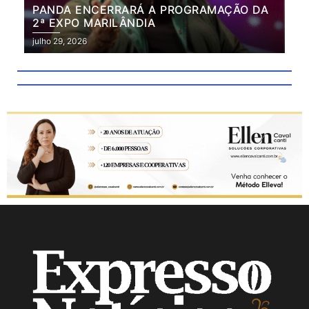
PANDA ENCERRARÁ A PROGRAMAÇÃO DA
BR
2ª EXPO MARILÂNDIA
VÃ
2ª
julho 29, 2026
julh