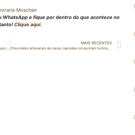
seu WhatsApp e fique por dentro do que acontece no
Santo!
Clique aqui.
MAIS RECENTES
Atlético goleia o Brasília e mantém invencibilidade na Copa Lindenberg
Chocolates artesanais de cacau capixaba conquistam turistas com apoio do Senar-ES