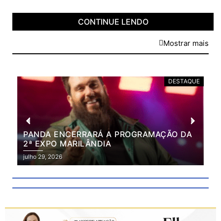
CONTINUE LENDO
Mostrar mais
DESTAQUE
PANDA ENCERRARÁ A PROGRAMAÇÃO DA
BR
2ª EXPO MARILÂNDIA
VÃ
2ª
julho 29, 2026
julh