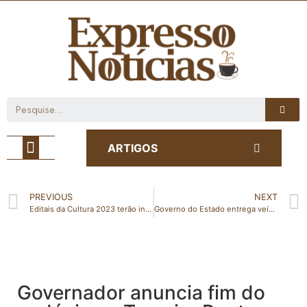
Café com Notícia
ARTIGOS
PREVIOUS
NEXT
Editais da Cultura 2023 terão investimento recorde de R$ 16,3 milhões
Governo do Estado entrega veículos para municípios: Marilândia, Nova Venécia, Pancas e Rio Bananal estão entre os contemplados
Governador anuncia fim do