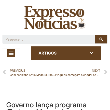
Café com Notícia
ARTIGOS
PREVIOUS
NEXT
Com capixaba Sofia Madeira, Brasil conquista bronze na World Challenge Cup de ginástica rítmica
Pinguins começam a chegar ao Estado e Iema orienta quanto ao resgate
Governo lança programa