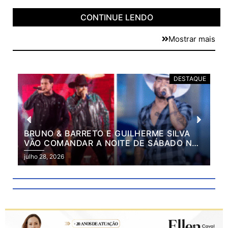
CONTINUE LENDO
Mostrar mais
E
DESTAQUE
BRUNO & BARRETO E GUILHERME SILVA
VÃO COMANDAR A NOITE DE SÁBADO NA
2ª EXPO MARILÂNDIA
julho 28, 2026