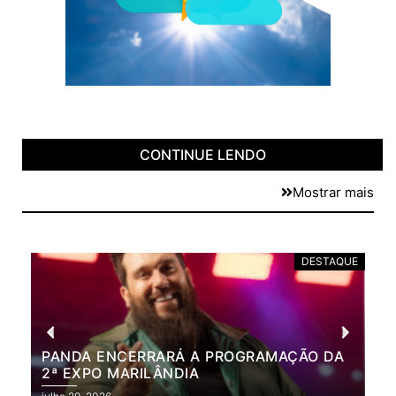
CONTINUE LENDO
Mostrar mais
DESTAQUE
PANDA ENCERRARÁ A PROGRAMAÇÃO DA
BR
2ª EXPO MARILÂNDIA
VÃ
2ª