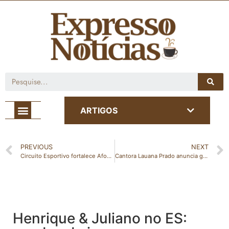
Café com Notícia
ARTIGOS
PREVIOUS
NEXT
Circuito Esportivo fortalece Afonso Cláudio no cenário turístico
Cantora Lauana Prado anuncia gravidez: “Minha maior bênção”
Henrique & Juliano no ES: