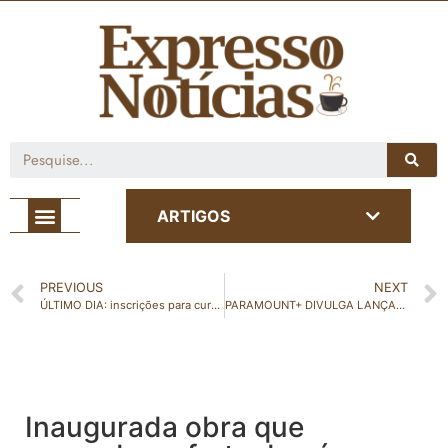
Café com Notícia
ARTIGOS
PREVIOUS
NEXT
ÚLTIMO DIA: inscrições para cursos gratuitos de programação para mulheres negras, trans e travestis encerram nesta sexta-feira (03)
PARAMOUNT+ DIVULGA LANÇAMENTOS DE FEVEREIRO
Inaugurada obra que