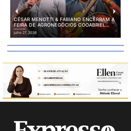
CÉSAR MENOTTI & FABIANO ENCERRAM A
FEIRA DE AGRONEGÓCIOS COOABRIEL
2026 EM NOITE DE GRANDES SUCESSOS
julho 27, 2026