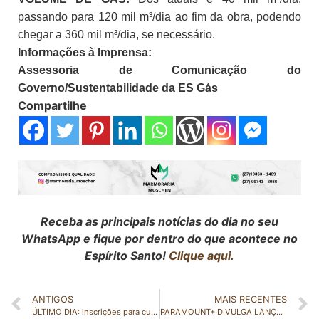
passando para 120 mil m³/dia ao fim da obra, podendo
chegar a 360 mil m³/dia, se necessário.
Informações à Imprensa:
Assessoria de Comunicação do
Governo/
Sustentabilidade da ES Gás
Compartilhe
Receba as principais notícias do dia no seu
WhatsApp e fique por dentro do que acontece no
Espírito Santo!
Clique aqui.
ANTIGOS
MAIS RECENTES
ÚLTIMO DIA: inscrições para cursos gratuitos de programação para mulheres negras, trans e travestis encerram nesta sexta-feira (03)
PARAMOUNT+ DIVULGA LANÇAMENTOS DE FEVEREIRO