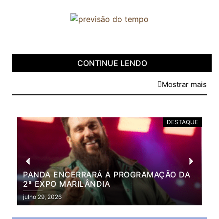
CONTINUE LENDO
Mostrar mais
DESTAQUE
PANDA ENCERRARÁ A PROGRAMAÇÃO DA
BR
2ª EXPO MARILÂNDIA
VÃ
2ª
julho 29, 2026
julh