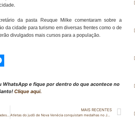
cidade.
cretário da pasta Reuque Milke comentaram sobre a
ão da cidade para turismo em diversas frentes como o de
erão divulgados mais cursos para a população.
seu WhatsApp e fique por dentro do que acontece no
Santo!
Clique aqui.
MAIS RECENTES
2º Encontro de Mulheres Rurais de Alegre debate atividades de agroindústria e turismo
Atletas do judô de Nova Venécia conquistam medalhas no JEES 2022