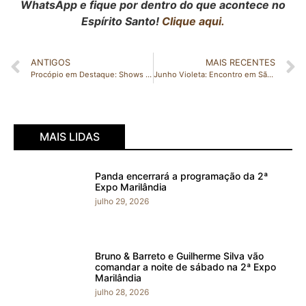
WhatsApp e fique por dentro do que acontece no
Espírito Santo!
Clique aqui.
ANTIGOS
MAIS RECENTES
Procópio em Destaque: Shows Imperdíveis neste Fim de Semana em Mantenópolis e Nova Venécia
Junho Violeta: Encontro em São Gabriel da Palha destaca a importância de combater a violência contra os idosos
MAIS LIDAS
Panda encerrará a programação da 2ª
Expo Marilândia
julho 29, 2026
Bruno & Barreto e Guilherme Silva vão
comandar a noite de sábado na 2ª Expo
Marilândia
julho 28, 2026