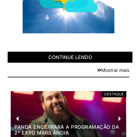
CONTINUE LENDO
Mostrar mais
DESTAQUE
PANDA ENCERRARÁ A PROGRAMAÇÃO DA
BR
2ª EXPO MARILÂNDIA
VÃ