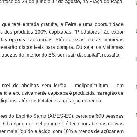
ontece de 29 de julho a 1º de agosto, na Praça do Papa,
que terá entrada gratuita, a Feira é uma oportunidade
s dos produtos 100% capixabas. “Produtores irão expor
as opções tradicionais. Além dessas, outras inúmeras
 estarão disponíveis para compra. Ou seja, os visitantes
quezas do interior do ES, sem sair da capital”, ressalta.
 mel de abelhas sem ferrão – meliponicultura – em
elícia exclusivamente capixaba é produzida na região de
ndígenas, além de fortalecer a geração de renda.
res do Espírito Santo (AMES-ES), cerca de 600 pessoas
. Chamado de “mel gourmet”, é feito por abelhas nativas
s ser mais líquido e ácido, com 10% a menos de açúcar em