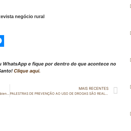
evista negócio rural
seu WhatsApp e fique por dentro do que acontece no
Santo!
Clique aqui.
MAIS RECENTES
LDO: Emendas de Majeski priorizam Educação, Meio Ambiente, transparência e impactados pela pandemia
PALESTRAS DE PREVENÇÃO AO USO DE DROGAS SÃO REALIZADAS EM PANCA