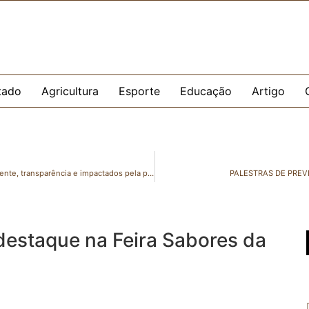
tado
Agricultura
Esporte
Educação
Artigo
LDO: Emendas de Majeski priorizam Educação, Meio Ambiente, transparência e impactados pela pandemia
PALESTRAS DE PRE
destaque na Feira Sabores da