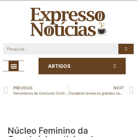
Café com Notícia
ARTIGOS
PREVIOUS
NEXT
Vencedores do Concurso Conilon de Excelência Cooabriel 2022 serão conhecidos neste sábado (22/10), em São Gabriel da Palha (ES)
Cooabriel revela os grandes campeões do 19° Concurso Conilon de Excelência – edição 2022
Núcleo Feminino da