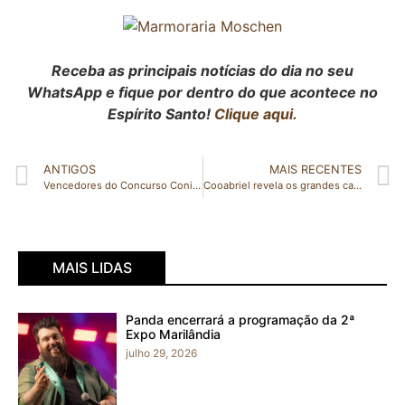
Receba as principais notícias do dia no seu
WhatsApp e fique por dentro do que acontece no
Espírito Santo!
Clique aqui.
ANTIGOS
MAIS RECENTES
Vencedores do Concurso Conilon de Excelência Cooabriel 2022 serão conhecidos neste sábado (22/10), em São Gabriel da Palha (ES)
Cooabriel revela os grandes campeões do 19° Concurso Conilon de Excelência – edição 2022
MAIS LIDAS
Panda encerrará a programação da 2ª
Expo Marilândia
julho 29, 2026