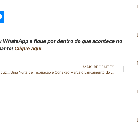
seu WhatsApp e fique por dentro do que acontece no
Santo!
Clique aqui.
MAIS RECENTES
Governo zera tarifa de importação de 9 alimentos para reduzir preços
Uma Noite de Inspiração e Conexão Marca o Lançamento do Podcast “Na Sala com Elas” em São Gabriel da Palha