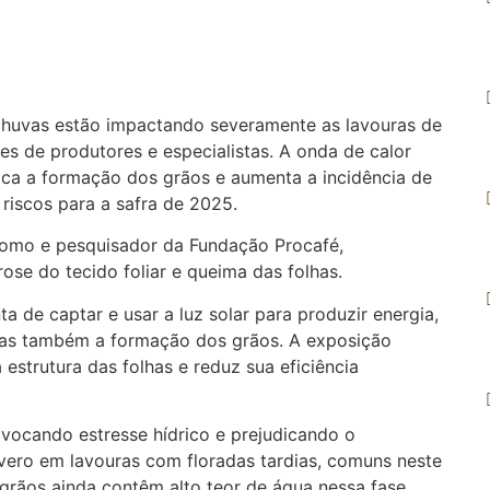
chuvas estão impactando severamente as lavouras de
ões de produtores e especialistas. A onda de calor
ica a formação dos grãos e aumenta a incidência de
riscos para a safra de 2025.
omo e pesquisador da Fundação Procafé,
se do tecido foliar e queima das folhas.
a de captar e usar a luz solar para produzir energia,
as também a formação dos grãos. A exposição
strutura das folhas e reduz sua eficiência
vocando estresse hídrico e prejudicando o
vero em lavouras com floradas tardias, comuns neste
rãos ainda contêm alto teor de água nessa fase,