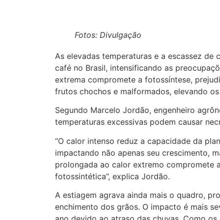
Fotos: Divulgação
As elevadas temperaturas e a escassez de 
café no Brasil, intensificando as preocupaç
extrema compromete a fotossíntese, prejud
frutos chochos e malformados, elevando os 
Segundo Marcelo Jordão, engenheiro agrôn
temperaturas excessivas podem causar necro
“O calor intenso reduz a capacidade da plant
impactando não apenas seu crescimento, m
prolongada ao calor extremo compromete a e
fotossintética”, explica Jordão.
A estiagem agrava ainda mais o quadro, pro
enchimento dos grãos. O impacto é mais se
ano devido ao atraso das chuvas. Como os g