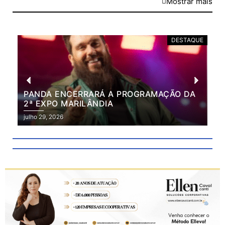
Mostrar mais
DESTAQUE
PANDA ENCERRARÁ A PROGRAMAÇÃO DA
BR
2ª EXPO MARILÂNDIA
VÃ
2ª
julho 29, 2026
julh