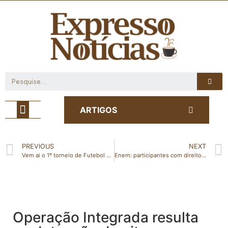
Café com Notícia
ARTIGOS
PREVIOUS
NEXT
Vem ai o 1º torneio de Futebol Feminino Amador “Meninas da Vila”
Enem: participantes com direito à isenção que não compareceram às provas podem se inscrever até domingo (26)
Operação Integrada resulta