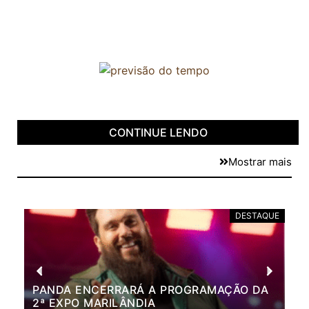
CONTINUE LENDO
Mostrar mais
DESTAQUE
PANDA ENCERRARÁ A PROGRAMAÇÃO DA
BR
2ª EXPO MARILÂNDIA
VÃ