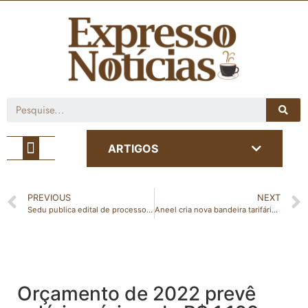
Café com Notícia
ARTIGOS
PREVIOUS
NEXT
Sedu publica edital de processo seletivo para função de diretor escolar
Aneel cria nova bandeira tarifária, e conta de luz fica mais cara
Orçamento de 2022 prevê