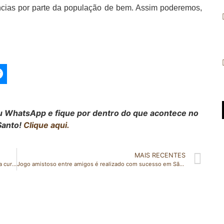
núncias por parte da população de bem. Assim poderemos,
seu WhatsApp e fique por dentro do que acontece no
Santo!
Clique aqui.
MAIS RECENTES
Governo do Espírito Santo lança programa de bolsas para cursos técnicos
Jogo amistoso entre amigos é realizado com sucesso em São Gabriel