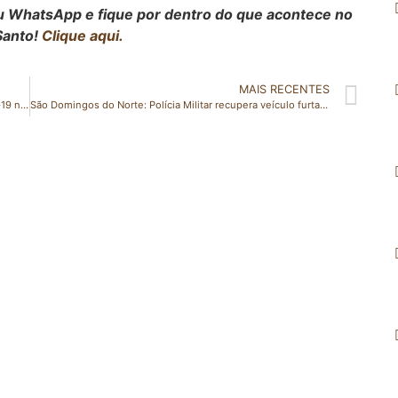
seu WhatsApp e fique por dentro do que acontece no
Santo!
Clique aqui.
MAIS RECENTES
Estado recebe 144.720 doses de vacinas contra a Covid-19 nesta semana
São Domingos do Norte: Polícia Militar recupera veículo furtado