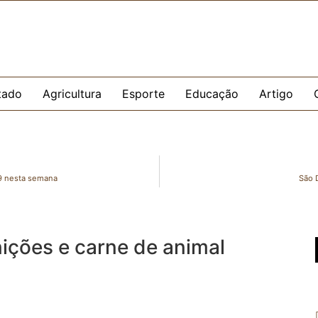
tado
Agricultura
Esporte
Educação
Artigo
19 nesta semana
São D
ções e carne de animal