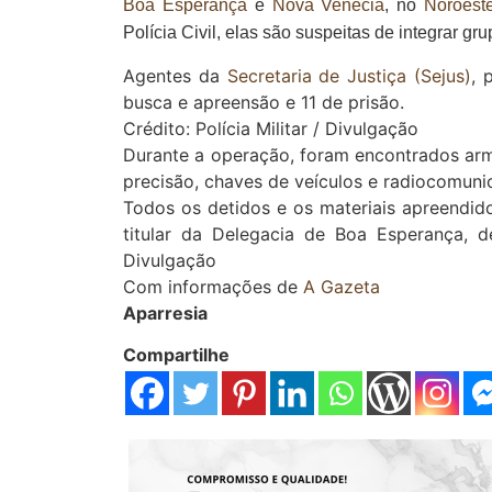
Boa Esperança
e
Nova Venécia
, no
Noroeste
Polícia Civil, elas são suspeitas de integrar g
Agentes da
Secretaria de Justiça (Sejus)
, 
busca e apreensão e 11 de prisão.
Crédito: Polícia Militar / Divulgação
Durante a operação, foram encontrados arma
precisão, chaves de veículos e radiocomuni
Todos os detidos e os materiais apreendi
titular da Delegacia de Boa Esperança, de
Divulgação
Com informações de
A Gazeta
Aparresia
Compartilhe