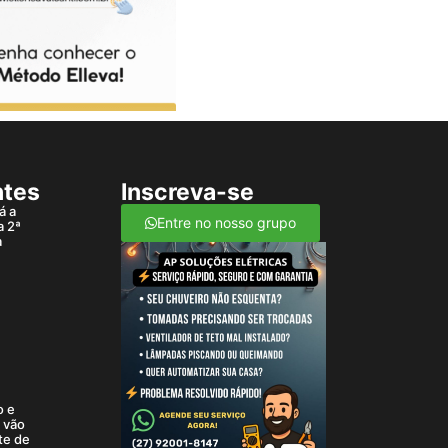
ntes
Inscreva-se
á a
Entre no nosso grupo
a 2ª
a
o e
a vão
te de