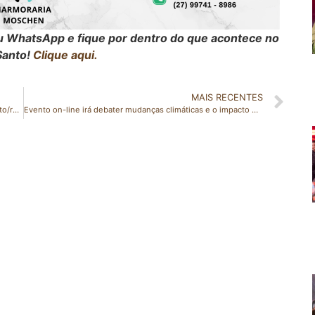
seu WhatsApp e fique por dentro do que acontece no
Santo!
Clique aqui.
MAIS RECENTES
PM de Vila Valério apreende veículo com restrição de furto/roubo
Evento on-line irá debater mudanças climáticas e o impacto no agronegócio