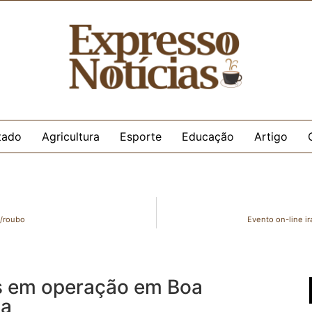
tado
Agricultura
Esporte
Educação
Artigo
o/roubo
Evento on-line i
as em operação em Boa
ia