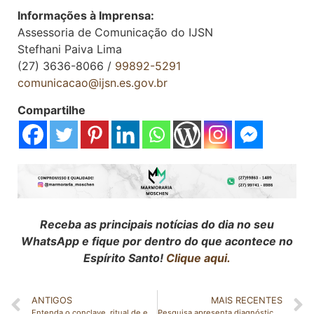
Informações à Imprensa:
Assessoria de Comunicação do IJSN
Stefhani Paiva Lima
(27) 3636-8066 /
99892-5291
comunicacao@ijsn.es.gov.br
Compartilhe
Receba as principais notícias do dia no seu
WhatsApp e fique por dentro do que acontece no
Espírito Santo!
Clique aqui.
ANTIGOS
MAIS RECENTES
Entenda o conclave, ritual de escolha do novo papa no Vaticano
Pesquisa apresenta diagnóstico da produção e do processamento de uva no Espírito Santo