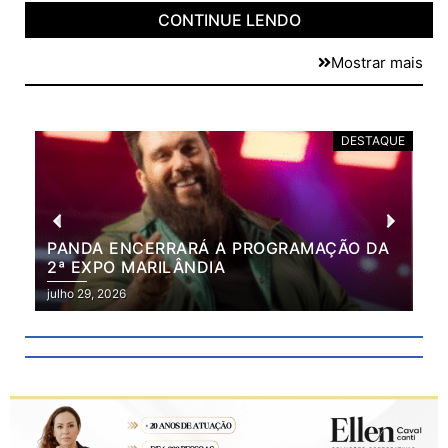
CONTINUE LENDO
Mostrar mais
DESTAQUE
PANDA ENCERRARÁ A PROGRAMAÇÃO DA
BR
2ª EXPO MARILÂNDIA
VÃ
2ª
julho 29, 2026
julh