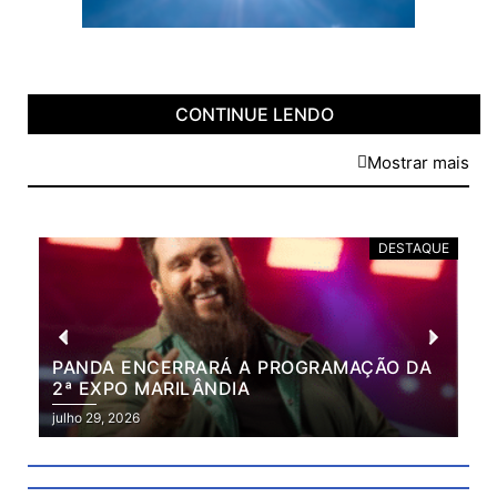
CONTINUE LENDO
Mostrar mais
DESTAQUE
PANDA ENCERRARÁ A PROGRAMAÇÃO DA
BR
2ª EXPO MARILÂNDIA
VÃ
2ª
julho 29, 2026
julh