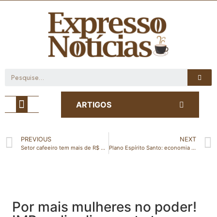
Café com Notícia
ARTIGOS
PREVIOUS
NEXT
Setor cafeeiro tem mais de R$ 4,6 bilhões em linhas de crédito por meio do Funcafé
Plano Espírito Santo: economia capixaba registra crescimento e dá sinais positivos para mercado
Por mais mulheres no poder!