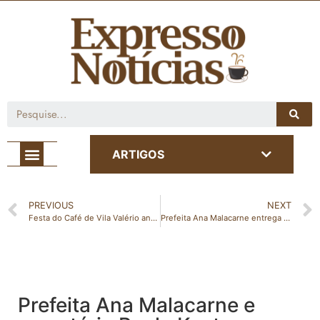
Café com Notícia
ARTIGOS
PREVIOUS
NEXT
Festa do Café de Vila Valério anuncia show de João Bosco & Vinícius
Prefeita Ana Malacarne entrega 30 casas populares e anuncia mais 20 novas moradias em São Domingos do Norte
Prefeita Ana Malacarne e