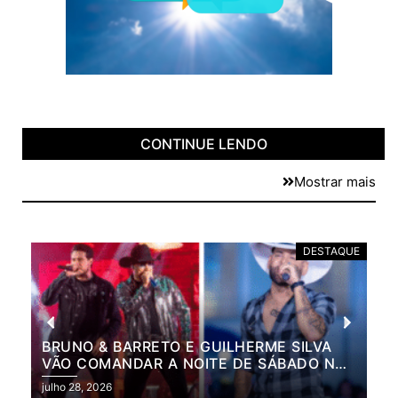
CONTINUE LENDO
Mostrar mais
E
DESTAQUE
BRUNO & BARRETO E GUILHERME SILVA
VÃO COMANDAR A NOITE DE SÁBADO NA
2ª EXPO MARILÂNDIA
julho 28, 2026