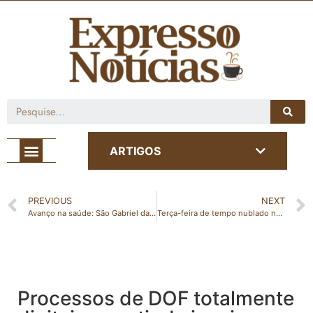
Café com Notícia
ARTIGOS
PREVIOUS
NEXT
Avanço na saúde: São Gabriel da Palha agora conta com Médica Infectologista após 15 anos de esforços
Terça-feira de tempo nublado no ES; veja a previsão completa
Processos de DOF totalmente