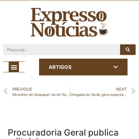
Café com Notícia
ARTIGOS
PREVIOUS
NEXT
Réveillon de Guarapari vai ter feira apoiada pela Aderes
Chegada do Verão gera expectativa de movimentação do setor turístico no Espírito Santo
Procuradoria Geral publica