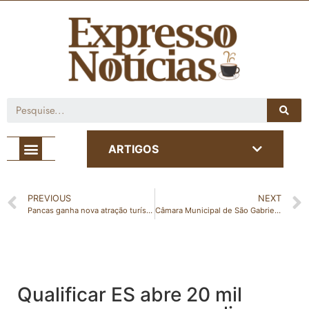
Café com Notícia
ARTIGOS
PREVIOUS
NEXT
Pancas ganha nova atração turística: voos de balão já podem ser agendados
Câmara Municipal de São Gabriel da Palha realiza visita institucional ao Tribunal de Contas do Espírito Santo
Qualificar ES abre 20 mil