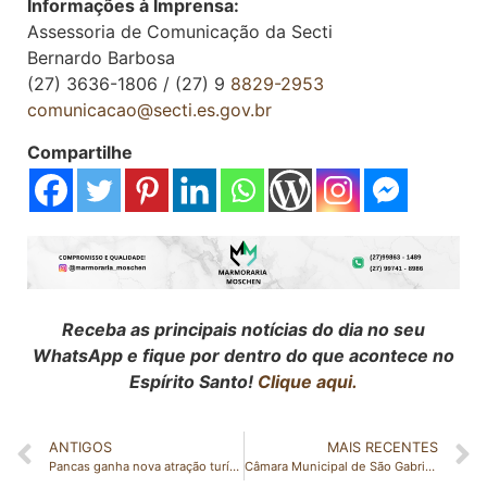
Informações à Imprensa:
Assessoria de Comunicação da Secti
Bernardo Barbosa
(27) 3636-1806 / (27) 9
8829-2953
comunicacao@secti.es.gov.br
Compartilhe
Receba as principais notícias do dia no seu
WhatsApp e fique por dentro do que acontece no
Espírito Santo!
Clique aqui.
ANTIGOS
MAIS RECENTES
Pancas ganha nova atração turística: voos de balão já podem ser agendados
Câmara Municipal de São Gabriel da Palha realiza visita institucional ao Tribunal de Contas do Espírito Santo