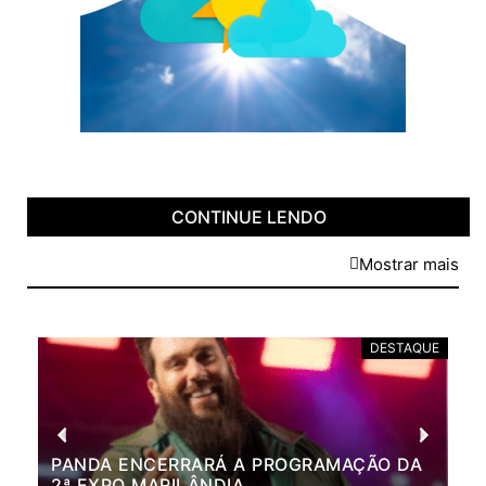
CONTINUE LENDO
Mostrar mais
DESTAQUE
PANDA ENCERRARÁ A PROGRAMAÇÃO DA
BR
2ª EXPO MARILÂNDIA
VÃ