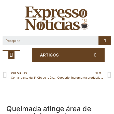
Café com Notícia
ARTIGOS
PREVIOUS
NEXT
Comandante da 3° CIA se reúne com prefeito e vice-prefeito de Governador Lindenberg
Cooabriel incrementa produção de cafés certificados
Queimada atinge área de