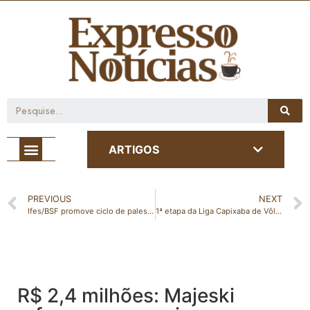
Café com Notícia
ARTIGOS
PREVIOUS
NEXT
Ifes/BSF promove ciclo de palestras sobre empreendedorismo em parceria com o Sebrae
1ª etapa da Liga Capixaba de Vôlei será no próximo domingo (28) no ginásio do Shell
R$ 2,4 milhões: Majeski