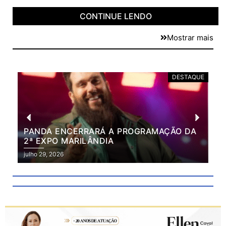
CONTINUE LENDO
Mostrar mais
DESTAQUE
PANDA ENCERRARÁ A PROGRAMAÇÃO DA
BR
2ª EXPO MARILÂNDIA
VÃ
2ª
julho 29, 2026
julh