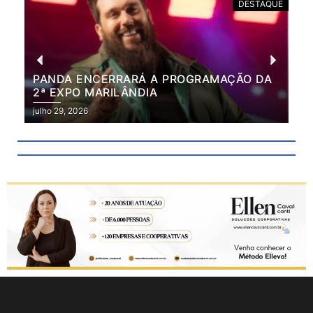
DESTAQUE
PANDA ENCERRARÁ A PROGRAMAÇÃO DA
BR
2ª EXPO MARILÂNDIA
VÃ
2ª
julho 29, 2026
julh