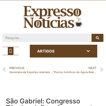
Café com Notícia
ARTIGOS
PREVIOUS
NEXT
Secretaria de Esportes realizará o Quadrangular Masculino de vôlei e o Triangular Feminino de Vôlei neste domingo em Nova Venécia
“Pontos turísticos de Águia Branca recebe visita de incentivadores do esporte de aventura e futura Rampa de Voo Livre impressiona”
São Gabriel: Congresso