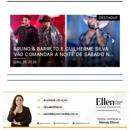
E
DESTAQUE
BRUNO & BARRETO E GUILHERME SILVA
VÃO COMANDAR A NOITE DE SÁBADO NA
2ª EXPO MARILÂNDIA
julho 28, 2026