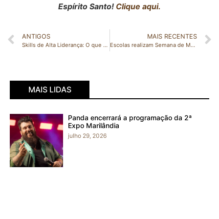
Espírito Santo!
Clique aqui.
ANTIGOS
MAIS RECENTES
Skills de Alta Liderança: O que realmente importa quando você ocupa o topo? – Leia o artigo escrito por Ellen Cavalcanti
Escolas realizam Semana de Mostra de Projetos com grande participação das famílias em São Gabriel da Palha
MAIS LIDAS
Panda encerrará a programação da 2ª
Expo Marilândia
julho 29, 2026