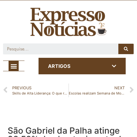
Café com Notícia
ARTIGOS
PREVIOUS
NEXT
Skills de Alta Liderança: O que realmente importa quando você ocupa o topo? – Leia o artigo escrito por Ellen Cavalcanti
Escolas realizam Semana de Mostra de Projetos com grande participação das famílias em São Gabriel da Palha
São Gabriel da Palha atinge