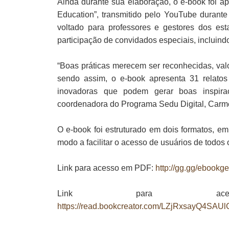
Ainda durante sua elaboração, o e-book foi 
Education”, transmitido pelo YouTube durante
voltado para professores e gestores dos est
participação de convidados especiais, incluind
“Boas práticas merecem ser reconhecidas, val
sendo assim, o e-book apresenta 31 relato
inovadoras que podem gerar boas inspira
coordenadora do Programa Sedu Digital, Carm
O e-book foi estruturado em dois formatos, 
modo a facilitar o acesso de usuários de todos o
Link para acesso em PDF:
http://gg.gg/ebookg
Link para acesso
https://read.bookcreator.com/LZjRxsayQ4