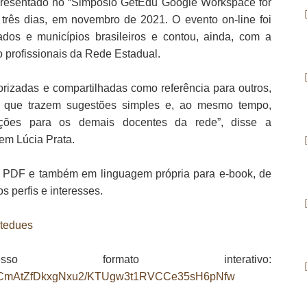
apresentado no “Simpósio GetEdu Google Workspace for
 três dias, em novembro de 2021. O evento on-line foi
ados e municípios brasileiros e contou, ainda, com a
o profissionais da Rede Estadual.
orizadas e compartilhadas como referência para outros,
s que trazem sugestões simples e, ao mesmo tempo,
ções para os demais docentes da rede”, disse a
em Lúcia Prata.
em PDF e também em linguagem própria para e-book, de
s perfis e interesses.
etedues
 formato interativo:
SAUlCmAtZfDkxgNxu2/KTUgw3t1RVCCe35sH6pNfw