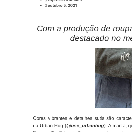
outubro 5, 2021
Com a produção de roupa
destacado no me
Cores vibrantes e detalhes sutis são caract
da
Urban
Hug (
@use_urbanhug
)
.
A marca, q