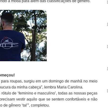
zendo a moda para além das classificações de gênero.
começou!
do para roupas, surgiu em um domingo de manhã no meio
loucura da minha cabeça”, lembra Maria Carolina.
rótulo de ‘feminino e masculino’, todas as nossas peças
recisam vestir aquilo que se sentem confortáveis e não
o de gênero ‘tal’”, completou.