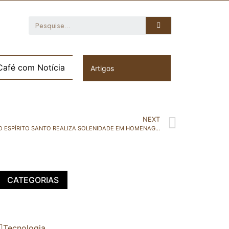
Café com Notícia
Artigos
NEXT
3ª CIA DO 2º BPM DA POLÍCIA MILITAR DO ESPÍRITO SANTO REALIZA SOLENIDADE EM HOMENAGEM AOS DESTAQUES OPERACIONAIS DO 1º E 2º TRIMESTRES DE 2021 E TAMBÉM A AUTORIDADES LOCAIS
CATEGORIAS
Tecnologia