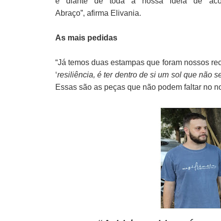
e diante de toda a nossa ideia de ac
Abraço”,
afirma
Elivania.
As mais
pedidas
“Já temos duas estampas que foram nossos re
‘
resiliência, é ter dentro de si um sol que não 
Essas são as peças que não podem faltar no no