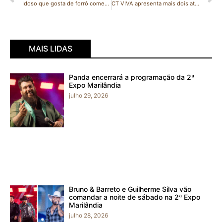
Idoso que gosta de forró comemora 121 anos com bolo temático: ‘O terror do INSS’
CT VIVA apresenta mais dois atletas ao Boston City F.C.
MAIS LIDAS
Panda encerrará a programação da 2ª
Expo Marilândia
julho 29, 2026
Bruno & Barreto e Guilherme Silva vão
comandar a noite de sábado na 2ª Expo
Marilândia
julho 28, 2026