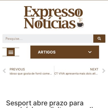
Café com Notícia
ARTIGOS
PREVIOUS
NEXT
Idoso que gosta de forró comemora 121 anos com bolo temático: ‘O terror do INSS’
CT VIVA apresenta mais dois atletas ao Boston City F.C.
Sesport abre prazo para