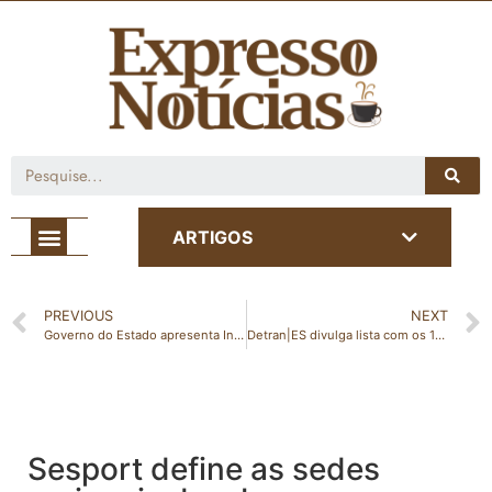
Café com Notícia
ARTIGOS
PREVIOUS
NEXT
Governo do Estado apresenta Inscrição Estadual para microempreendedores individuais
Detran|ES divulga lista com os 10 mil selecionados no CNH Social 2022
Sesport define as sedes