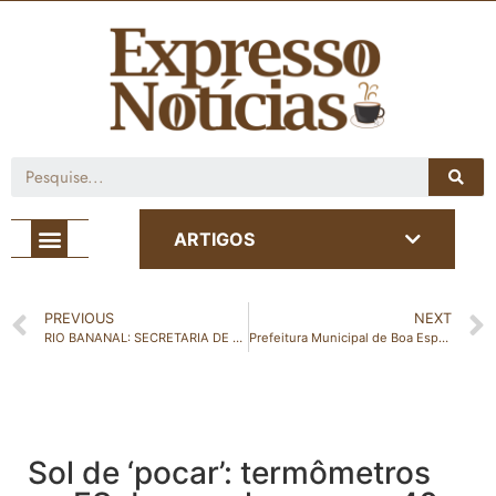
Café com Notícia
ARTIGOS
PREVIOUS
NEXT
RIO BANANAL: SECRETARIA DE CULTURA, TURISMO, ESPORTE E LAZER LANÇA EDITAL PARA CONTRATAÇÃO TEMPORÁRIA DE GUARDA VIDAS
Prefeitura Municipal de Boa Esperança promove Curso de Operação e Manutenção de Tratores em Parceria com Entidades Locais
Sol de ‘pocar’: termômetros