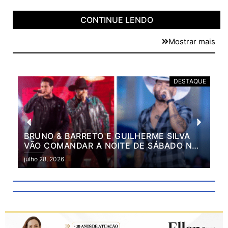
CONTINUE LENDO
Mostrar mais
E
DESTAQUE
BRUNO & BARRETO E GUILHERME SILVA
VÃO COMANDAR A NOITE DE SÁBADO NA
2ª EXPO MARILÂNDIA
julho 28, 2026