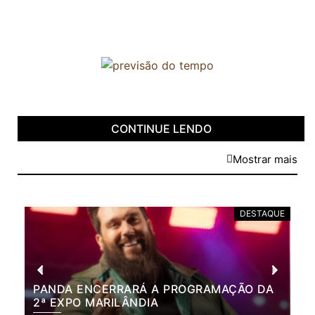
CONTINUE LENDO
Mostrar mais
DESTAQUE
PANDA ENCERRARÁ A PROGRAMAÇÃO DA
BR
2ª EXPO MARILÂNDIA
VÃ