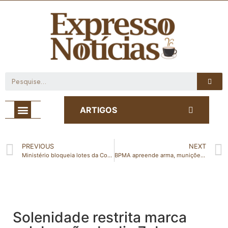
Café com Notícia
ARTIGOS
PREVIOUS
NEXT
Ministério bloqueia lotes da CoronaVac com o uso suspenso pela Anvisa
BPMA apreende arma, munições e pássaros em Vila Valério
Solenidade restrita marca