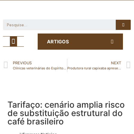
Café com Notícia
ARTIGOS
PREVIOUS
NEXT
Clínicas veterinárias do Espírito Santo passam a ser obrigadas a denunciarem violência contra animais
Produtora rural capixaba apresenta case de sustentabilidade na COP30
Tarifaço: cenário amplia risco
de substituição estrutural do
café brasileiro