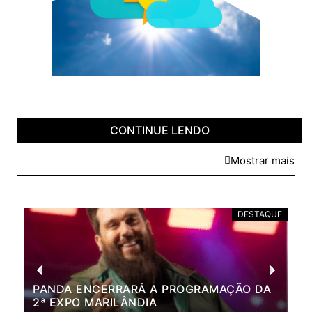
CONTINUE LENDO
Mostrar mais
DESTAQUE
PANDA ENCERRARÁ A PROGRAMAÇÃO DA
BR
2ª EXPO MARILÂNDIA
VÃ