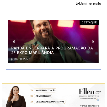
Mostrar mais
DESTAQUE
PANDA ENCERRARÁ A PROGRAMAÇÃO DA
BR
2ª EXPO MARILÂNDIA
VÃ
2ª
julho 29, 2026
julh