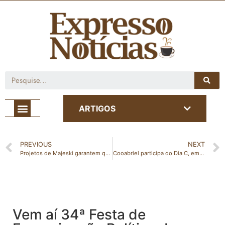
Café com Notícia
ARTIGOS
PREVIOUS
NEXT
Projetos de Majeski garantem que ausências previstas na lei não afetem pagamento do Bônus Desempenho
Cooabriel participa do Dia C, em São Gabriel da Palha
Vem aí 34ª Festa de