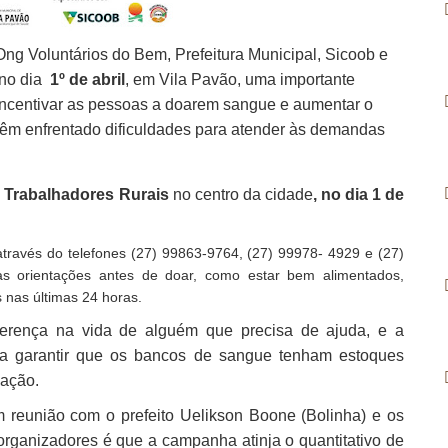
g Voluntários do Bem, Prefeitura Municipal, Sicoob e
 no dia
1º de abril
, em Vila Pavão, uma importante
ncentivar as pessoas a doarem sangue e aumentar o
têm enfrentado dificuldades para atender às demandas
 Trabalhadores Rurais
no centro da cidade
, no dia 1 de
ravés do telefones (27) 99863-9764, (27) 99978- 4929 e (27)
as orientações antes de doar, como estar bem alimentados,
 nas últimas 24 horas.
ferença na vida de alguém que precisa de ajuda, e a
ra garantir que os bancos de sangue tenham estoques
lação.
reunião com o prefeito Uelikson Boone (Bolinha) e os
 organizadores é que a campanha atinja o quantitativo de