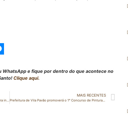
seu WhatsApp e fique por dentro do que acontece no
Santo!
Clique aqui.
MAIS RECENTES
Fórum empresarial aborda potencialidades do Estado para investidores em São Paulo
Prefeitura de Vila Pavão promoverá o 1° Concurso de Pintura de Ovos de Páscoa (Ooster Ëg)