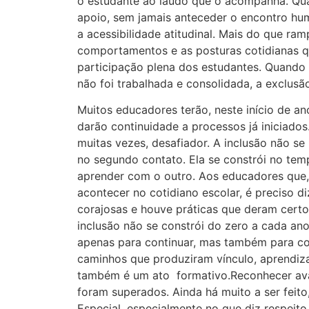
o estudante ao laudo que o acompanha. Qua
apoio, sem jamais anteceder o encontro hum
a acessibilidade atitudinal. Mais do que ram
comportamentos e as posturas cotidianas q
participação plena dos estudantes. Quando o
não foi trabalhada e consolidada, a exclusã
Muitos educadores terão, neste início de an
darão continuidade a processos já iniciado
muitas vezes, desafiador. A inclusão não se
no segundo contato. Ela se constrói no tem
aprender com o outro. Aos educadores que,
acontecer no cotidiano escolar, é preciso 
corajosas e houve práticas que deram certo
inclusão não se constrói do zero a cada a
apenas para continuar, mas também para com
caminhos que produziram vínculo, aprendiza
também é um ato formativo.Reconhecer avan
foram superados. Ainda há muito a ser feit
Especial, especialmente no que diz respeito