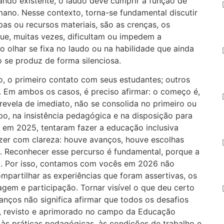
ndo existente, o laudo deve cumprir a função de
ano. Nesse contexto, torna-se fundamental discutir
pas ou recursos materiais, são as crenças, os
ue, muitas vezes, dificultam ou impedem a
 olhar se fixa no laudo ou na habilidade que ainda
o se produz de forma silenciosa.
o, o primeiro contato com seus estudantes; outros
s. Em ambos os casos, é preciso afirmar: o começo é,
 revela de imediato, não se consolida no primeiro ou
po, na insistência pedagógica e na disposição para
 em 2025, tentaram fazer a educação inclusiva
dizer com clareza: houve avanços, houve escolhas
. Reconhecer esse percurso é fundamental, porque a
no. Por isso, contamos com vocês em 2026 não
partilhar as experiências que foram assertivas, os
gem e participação. Tornar visível o que deu certo
ços não significa afirmar que todos os desafios
o, revisto e aprimorado no campo da Educação
 às práticas pedagógicas, às condições de trabalho e