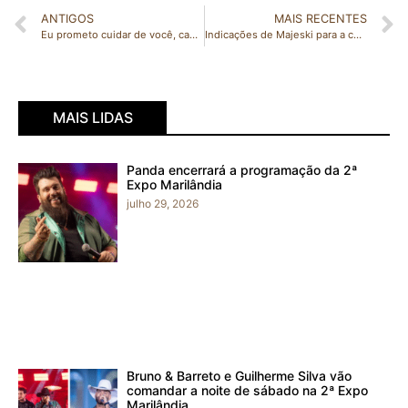
ANTIGOS
MAIS RECENTES
Eu prometo cuidar de você, caminhar com você, amar você – Leia o artigo escrito por Alessandra Ferrari Piassarollo
Indicações de Majeski para a construção de quadra de esporte em 72 escolas estaduais
MAIS LIDAS
Panda encerrará a programação da 2ª
Expo Marilândia
julho 29, 2026
Bruno & Barreto e Guilherme Silva vão
comandar a noite de sábado na 2ª Expo
Marilândia