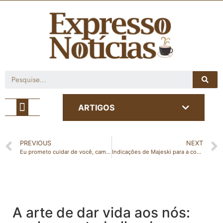
Café com Notícia
ARTIGOS
PREVIOUS
NEXT
Eu prometo cuidar de você, caminhar com você, amar você – Leia o artigo escrito por Alessandra Ferrari Piassarollo
Indicações de Majeski para a construção de quadra de esporte em 72 escolas estaduais
A arte de dar vida aos nós: