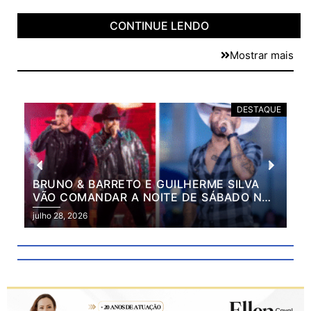
CONTINUE LENDO
Mostrar mais
E
DESTAQUE
BRUNO & BARRETO E GUILHERME SILVA
VÃO COMANDAR A NOITE DE SÁBADO NA
2ª EXPO MARILÂNDIA
julho 28, 2026