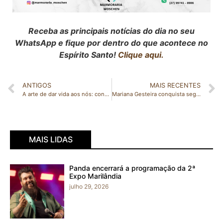
Receba as principais notícias do dia no seu
WhatsApp e fique por dentro do que acontece no
Espírito Santo!
Clique aqui.
ANTIGOS
MAIS RECENTES
A arte de dar vida aos nós: conheça o trabalho da gabrielense Thaís Crislany da Plantart Ateliê
Mariana Gesteira conquista segunda medalha para Estado na Paralimpíada de Tóquio
MAIS LIDAS
Panda encerrará a programação da 2ª
Expo Marilândia
julho 29, 2026