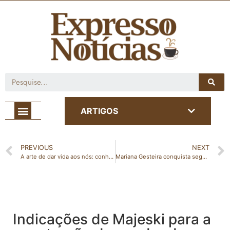
Café com Notícia
ARTIGOS
PREVIOUS
NEXT
A arte de dar vida aos nós: conheça o trabalho da gabrielense Thaís Crislany da Plantart Ateliê
Mariana Gesteira conquista segunda medalha para Estado na Paralimpíada de Tóquio
Indicações de Majeski para a