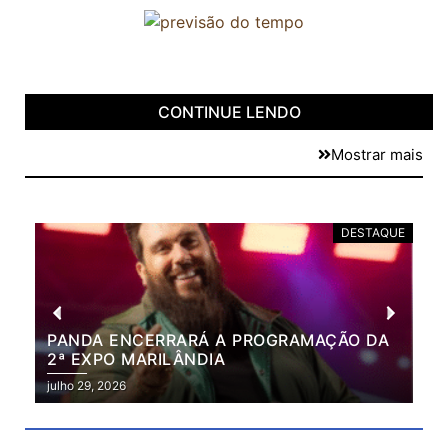
CONTINUE LENDO
Mostrar mais
DESTAQUE
PANDA ENCERRARÁ A PROGRAMAÇÃO DA
BR
2ª EXPO MARILÂNDIA
VÃ
2ª
julho 29, 2026
julh