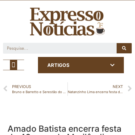
Café com Notícia
ARTIGOS
PREVIOUS
NEXT
Bruno e Barretto e Serestão do Zé prometem agitar São Gabriel neste sábado
Natanzinho Lima encerra festa de São Gabriel da Palha neste domingo
Amado Batista encerra festa