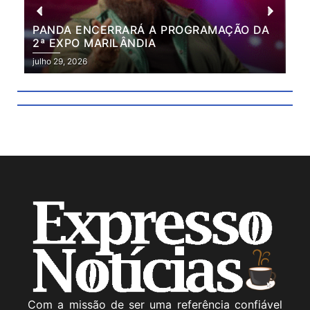
PANDA ENCERRARÁ A PROGRAMAÇÃO DA
BR
2ª EXPO MARILÂNDIA
VÃ
2ª
julho 29, 2026
julh
Com a missão de ser uma referência confiável