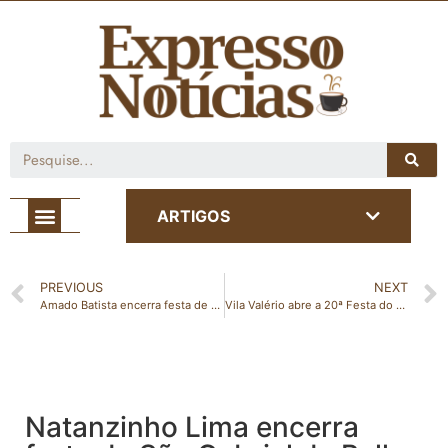
Café com Notícia
ARTIGOS
PREVIOUS
NEXT
Amado Batista encerra festa de 46 anos de Marilândia neste domingo
Vila Valério abre a 20ª Festa do Café com show nacional de João Bosco & Vinícius nesta sexta-feira
Natanzinho Lima encerra