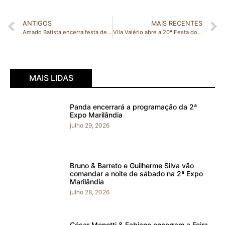
ANTIGOS
MAIS RECENTES
Amado Batista encerra festa de 46 anos de Marilândia neste domingo
Vila Valério abre a 20ª Festa do Café com show nacional de João Bosco & Vinícius nesta sexta-feira
MAIS LIDAS
Panda encerrará a programação da 2ª
Expo Marilândia
julho 29, 2026
Bruno & Barreto e Guilherme Silva vão
comandar a noite de sábado na 2ª Expo
Marilândia
julho 28, 2026
César Menotti & Fabiano encerram a Feira