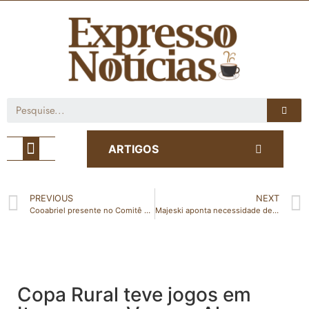
Café com Notícia
ARTIGOS
PREVIOUS
NEXT
Cooabriel presente no Comitê Nacional de Mulheres do Sistema OCB
Majeski aponta necessidade de ampliação de segurança nas escolas
Copa Rural teve jogos em