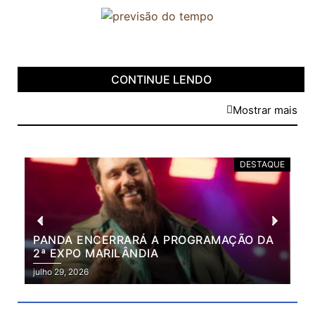
CONTINUE LENDO
Mostrar mais
DESTAQUE
PANDA ENCERRARÁ A PROGRAMAÇÃO DA
BR
2ª EXPO MARILÂNDIA
VÃ
2ª
julho 29, 2026
julh