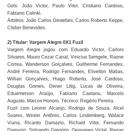
Gols: João Victor, Paulo Vitor, Cristiano Cardoso,
Fabiano Calinki.
Árbitros: João Carlos Destefani, Carlos Roberto Keppe,
Cleber Benevides.
2) Titular: Vargem Alegre 0X1 Fuzil
Vargem Alegre jogou com Eduardo Victor, Carloni
Silvares, Mauro Cezar Canal, Vinicius Semgele, Raone
Correa, Wanderson Golçalves, Guilherme Fernandes,
André Ferreira, Rodrigo Fernandes, Elivelton Matias,
Willian Gonçalves, Hiago Roberto, José Cardoso,
Douglas Gomes, Dener Litig, Lucas de Oliveira,
Eduemerson Araújo, Fabiano Caetano, Marcelo
Augusto, Marcos Honoro. Técnico: Rogério Pereira.
Fuzil com Leomir Alcanjo, Rodrigo de Souza, Alcel
Soares, Weslei Antônio, Carlos Lindemberg, Walace
Viana, Ricardo Damazio, Richard Vitor, Fernando
Damazio, Sirloando Gregório, Geovaneo Victal, Renan