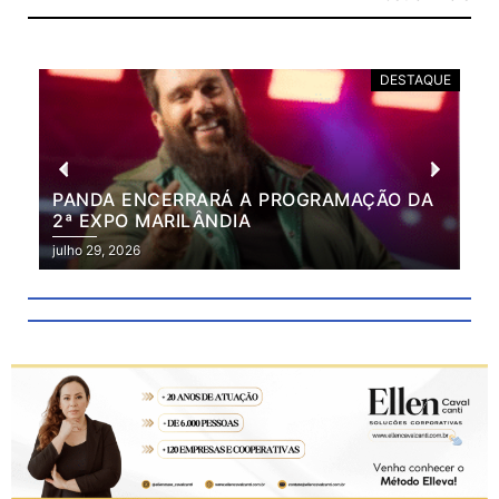
DESTAQUE
PANDA ENCERRARÁ A PROGRAMAÇÃO DA
BR
2ª EXPO MARILÂNDIA
VÃ
2ª
julho 29, 2026
julh