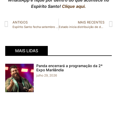
WhatsApp e fique por dentro do que acontece no
Espírito Santo!
Clique aqui.
ANTIGOS
MAIS RECENTES
Espírito Santo fecha setembro com segundo menor número de homicídios dos últimos 25 anos
Estado inicia distribuição de doses de reforço para trabalhadores da saúde
MAIS LIDAS
Panda encerrará a programação da 2ª
Expo Marilândia
julho 29, 2026