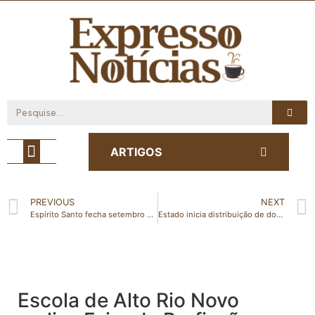
Café com Notícia
ARTIGOS
PREVIOUS
NEXT
Espírito Santo fecha setembro com segundo menor número de homicídios dos últimos 25 anos
Estado inicia distribuição de doses de reforço para trabalhadores da saúde
Escola de Alto Rio Novo