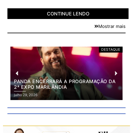
CONTINUE LENDO
Mostrar mais
DESTAQUE
PANDA ENCERRARÁ A PROGRAMAÇÃO DA
BR
2ª EXPO MARILÂNDIA
VÃ
2ª
julho 29, 2026
julh