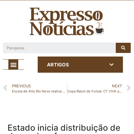
Café com Notícia
ARTIGOS
PREVIOUS
NEXT
Escola de Alto Rio Novo realiza Feira de Profissões
Copa Raluti de Futsal: CT VIVA aposta no entrosamento e determinação para seguir na briga pelo título
Estado inicia distribuição de