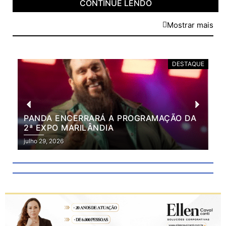
CONTINUE LENDO
Mostrar mais
DESTAQUE
PANDA ENCERRARÁ A PROGRAMAÇÃO DA
BR
2ª EXPO MARILÂNDIA
VÃ
2ª
julho 29, 2026
julh