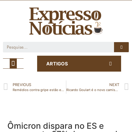
Café com Notícia
ARTIGOS
PREVIOUS
NEXT
Remédios contra gripe estão em falta em farmácias do ES em meio a epidemia
Ricardo Goulart é o novo camisa 10 do Santos
Ômicron dispara no ES e