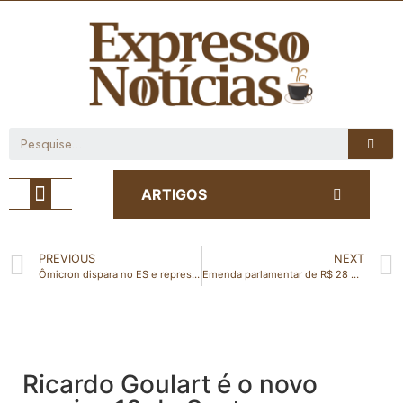
Café com Notícia
ARTIGOS
PREVIOUS
NEXT
Ômicron dispara no ES e representa 97% dos casos de Covid, diz secretário de Saúde
Emenda parlamentar de R$ 28 mil reais autorizada para São Domingos do Norte
Ricardo Goulart é o novo