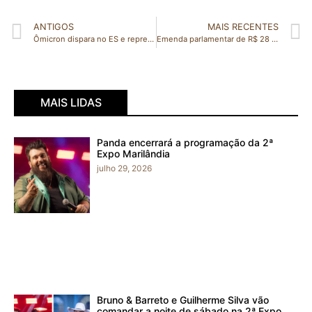
ANTIGOS
MAIS RECENTES
Ômicron dispara no ES e representa 97% dos casos de Covid, diz secretário de Saúde
Emenda parlamentar de R$ 28 mil reais autorizada para São Domingos do Norte
MAIS LIDAS
Panda encerrará a programação da 2ª
Expo Marilândia
julho 29, 2026
Bruno & Barreto e Guilherme Silva vão
comandar a noite de sábado na 2ª Expo