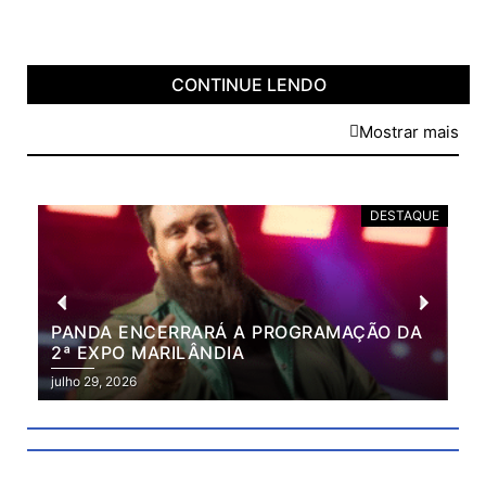
CONTINUE LENDO
Mostrar mais
DESTAQUE
PANDA ENCERRARÁ A PROGRAMAÇÃO DA
BR
2ª EXPO MARILÂNDIA
VÃ
2ª
julho 29, 2026
julh