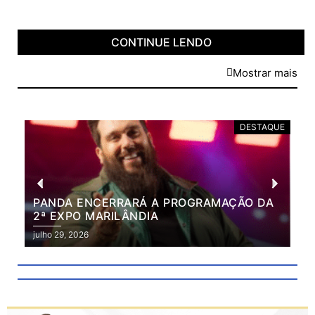
CONTINUE LENDO
Mostrar mais
DESTAQUE
PANDA ENCERRARÁ A PROGRAMAÇÃO DA
BR
2ª EXPO MARILÂNDIA
VÃ
2ª
julho 29, 2026
julh