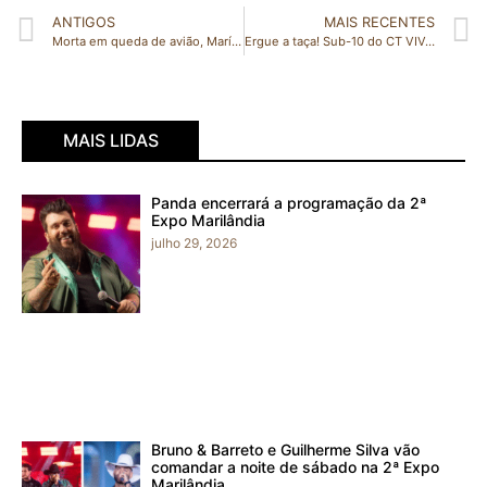
ANTIGOS
MAIS RECENTES
Morta em queda de avião, Marília Mendonça se apresentaria em Guriri no dia 02 de janeiro
Ergue a taça! Sub-10 do CT VIVA é campeão da Série Prata na Copa Carlos Germano Fut-7
MAIS LIDAS
Panda encerrará a programação da 2ª
Expo Marilândia
julho 29, 2026
Bruno & Barreto e Guilherme Silva vão
comandar a noite de sábado na 2ª Expo
Marilândia