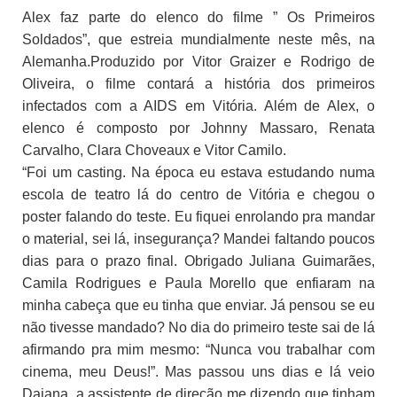
Alex faz parte do elenco do filme ” Os Primeiros
Soldados”, que estreia mundialmente neste mês, na
Alemanha.
Produzido por Vitor
Graizer e Rodrigo de
Oliveira, o filme contará a história dos primeiros
infectados com a AIDS em Vitória. Além de Alex, o
elenco é composto por Johnny Massaro, Renata
Carvalho, Clara Choveaux e Vitor Camilo.
“Foi um casting. Na época eu estava estudando numa
escola de teatro lá do centro de Vitória e chegou o
poster falando do teste. Eu fiquei enrolando pra mandar
o material, sei lá, insegurança? Mandei faltando poucos
dias para o prazo final. Obrigado Juliana Guimarães,
Camila Rodrigues e Paula Morello que enfiaram na
minha cabeça que eu tinha que enviar. Já pensou se eu
não tivesse mandado? No dia do primeiro teste sai de lá
afirmando pra mim mesmo: “Nunca vou trabalhar com
cinema, meu Deus!”. Mas passou uns dias e lá veio
Daiana, a assistente de direção me dizendo que tinham