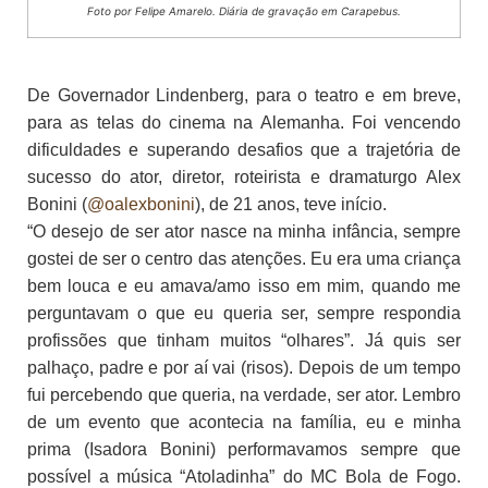
Foto por Felipe Amarelo. Diária de gravação em Carapebus.
De Governador Lindenberg, para o teatro e em breve,
para as telas do cinema na Alemanha. Foi vencendo
dificuldades e superando desafios que a trajetória de
sucesso do ator, diretor, roteirista e dramaturgo Alex
Bonini (
@oalexbonini
), de 21 anos, teve início.
“O desejo de ser ator nasce na minha infância, sempre
gostei de ser o centro das atenções. Eu era uma criança
bem louca e eu amava/amo isso em mim, quando me
perguntavam o que eu queria ser, sempre respondia
profissões que tinham muitos “olhares”. Já quis ser
palhaço, padre e por aí vai (risos). Depois de um tempo
fui percebendo que queria, na verdade, ser ator. Lembro
de um evento que acontecia na família, eu e minha
prima (Isadora Bonini) performavamos sempre que
possível a música “Atoladinha” do MC Bola de Fogo.