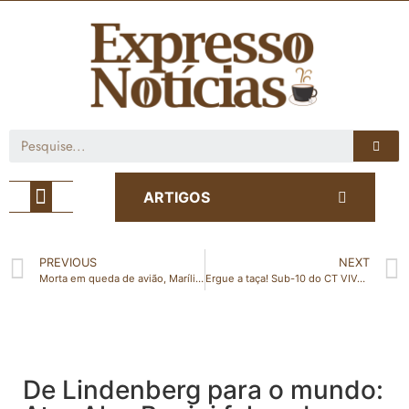
Café com Notícia
ARTIGOS
PREVIOUS
NEXT
Morta em queda de avião, Marília Mendonça se apresentaria em Guriri no dia 02 de janeiro
Ergue a taça! Sub-10 do CT VIVA é campeão da Série Prata na Copa Carlos Germano Fut-7
De Lindenberg para o mundo: