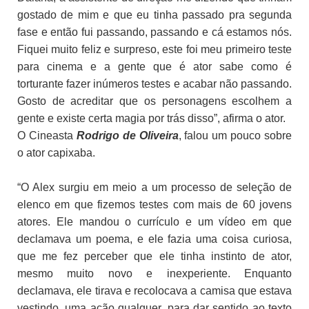
gostado de mim e que eu tinha passado pra segunda
fase e então fui passando, passando e cá estamos nós.
Fiquei muito feliz e surpreso, este foi meu primeiro teste
para cinema e a gente que é ator sabe como é
torturante fazer inúmeros testes e acabar não passando.
Gosto de acreditar que os personagens escolhem a
gente e existe certa magia por trás disso”, afirma o ator.
O Cineasta
Rodrigo de Oliveira
, falou um pouco sobre
o ator capixaba.
“O Alex surgiu em meio a um processo de seleção de
elenco em que fizemos testes com mais de 60 jovens
atores. Ele mandou o currículo e um vídeo em que
declamava um poema, e ele fazia uma coisa curiosa,
que me fez perceber que ele tinha instinto de ator,
mesmo muito novo e inexperiente. Enquanto
declamava, ele tirava e recolocava a camisa que estava
vestindo, uma ação qualquer, para dar sentido ao texto